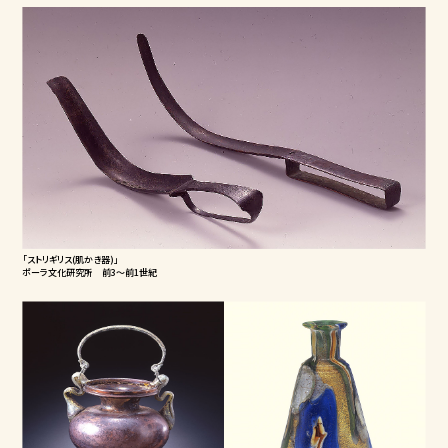
「ストリギリス(肌かき器)」
ポーラ文化研究所 前3～前1世紀