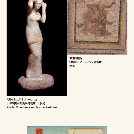
「牧神頭部」
石橋財団アーティゾン美術館
1世紀
「海から上がるヴィーナス」
ナポリ国立考古学博物館 1世紀
Photo © Luciano and Marco Pedicini