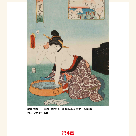
歌川国貞（三代歌川豊国）「江戸名所百人美女 御殿山」
ポーラ文化研究所
第4章