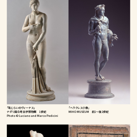
「恥じらいのヴィーナス」
「ヘラクレス小像」
ナポリ国立考古学博物館 1世紀
MIHO MUSEUM 前1～後2世紀
Photo © Luciano and Marco Pedicini