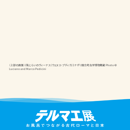
（上部の画像）《恥じらいのヴィーナス（ウェヌス・プディカ）》ナポリ国立考古学博物館蔵 Photo ©
Luciano and Marco Pedicini