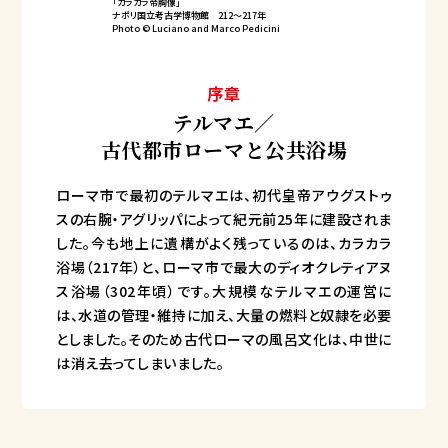
「カラカラ帝胸像」
ナポリ国立考古学博物館 212～217年
Photo © Luciano and Marco Pedicini
序章
テルマエ／
古代都市ローマと公共浴場
ローマ市で最初のテルマエは、初代皇帝アウグストゥ
スの右腕・アグリッパによって紀元前25年に建設されま
した。今も地上に遺構がよく残っているのは、カラカラ
浴場（217年）と、ローマ市で最大のディオクレティアヌ
ス浴場（302年頃）です。大規模なテルマエの運営に
は、水道の管理・維持に加え、大量の燃料と奴隷を必要
としました。そのため古代ローマの風呂文化は、中世に
は消え去ってしまいました。