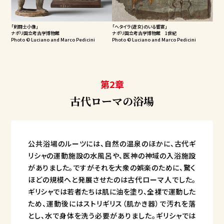
「剣闘士小像」
「ヘタイラ(遊女)のいる饗宴」
ナポリ国立考古学博物館
ナポリ国立考古学博物館 1世紀
Photo © Luciano and Marco Pedicini
Photo © Luciano and Marco Pedicini
第2章
古代ローマの浴場
公共浴場のルーツには、自然の温泉のほかに、古代ギ
リシャの運動施設の水風呂や、医神の神域の入浴施設
がありました。ですがそれを大衆の娯楽のために、驚く
ほどの規模へと発展させたのは古代ローマ人でした。
ギリシャでは若者たちは肌に油を塗り、全裸で運動した
ため、運動後にはストリギリス（肌かき器）で汚れを落
とし、水で身体を洗う必要がありました。ギリシャでは