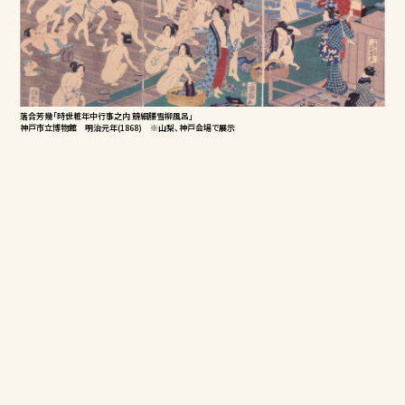
落合芳幾「時世粧年中行事之内 競細腰雪柳風呂」
神戸市立博物館 明治元年(1868) ※山梨、神戸会場で展示