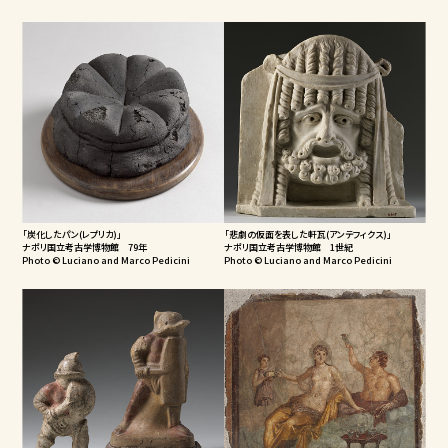
「炭化したパン(レプリカ)」
「悲劇の仮面を表した軒瓦(アンテフィクス)」
ナポリ国立考古学博物館 79年
ナポリ国立考古学博物館 1世紀
Photo © Luciano and Marco Pedicini
Photo © Luciano and Marco Pedicini