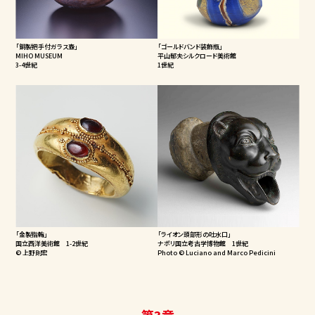
「銅製把手付ガラス壺」
「ゴールドバンド装飾瓶」
MIHO MUSEUM
平山郁夫シルクロード美術館
3-4世紀
1世紀
「金製指輪」
「ライオン頭部形の吐水口」
国立西洋美術館 1-2世紀
ナポリ国立考古学博物館 1世紀
© 上野則宏
Photo © Luciano and Marco Pedicini