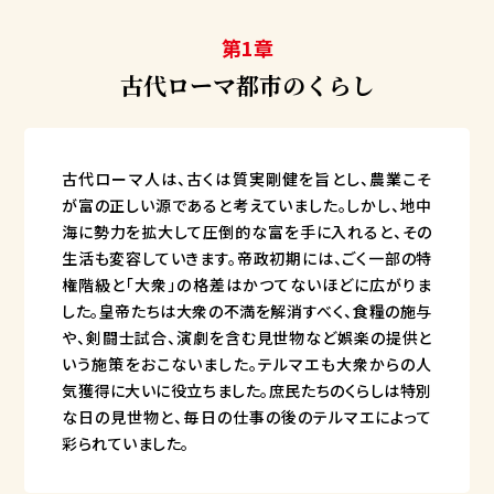
第1章
古代ローマ都市のくらし
古代ローマ人は、古くは質実剛健を旨とし、農業こそ
が富の正しい源であると考えていました。しかし、地中
海に勢力を拡大して圧倒的な富を手に入れると、その
生活も変容していきます。帝政初期には、ごく一部の特
権階級と「大衆」の格差はかつてないほどに広がりま
した。皇帝たちは大衆の不満を解消すべく、食糧の施与
や、剣闘士試合、演劇を含む見世物など娯楽の提供と
いう施策をおこないました。テルマエも大衆からの人
気獲得に大いに役立ちました。庶民たちのくらしは特別
な日の見世物と、毎日の仕事の後のテルマエによって
彩られていました。